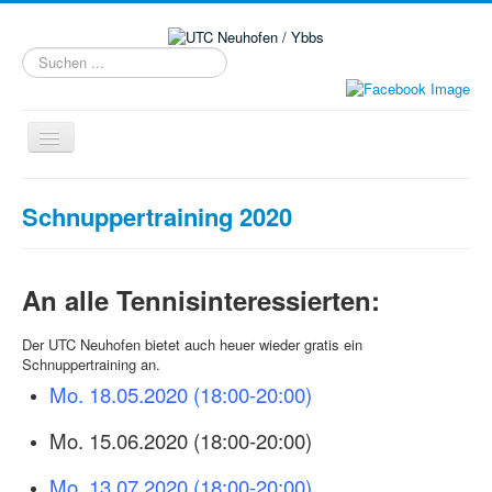
Suchen
...
Navigation
an/aus
Home
Schnuppertraining 2020
Kinder & Jugend
Neuanmeldung/Tarife
An alle Tennisinteressierten:
Training
Plätze
Der UTC Neuhofen bietet auch heuer wieder gratis ein
Schnuppertraining an.
Kontakt
Mo. 18.05.2020 (18:00-20:00)
Meisterschaft
Mo. 15.06.2020 (18:00-20:00)
Rangliste
Mo. 13.07.2020 (18:00-20:00)
Fotos